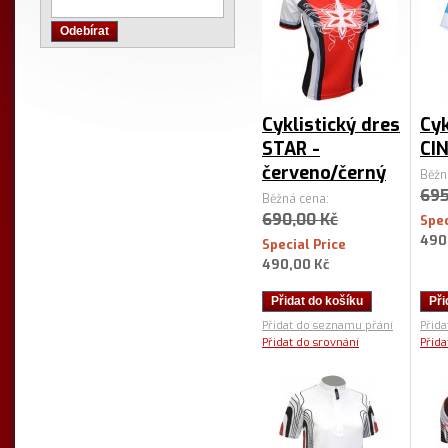
Odebírat
Cyklistický dres
Cyk
STAR -
CI
červeno/černý
Běžn
695
Běžná cena:
690,00 Kč
Spec
490
Special Price
490,00 Kč
Přidat do košíku
Při
Přidat do seznamu přání
Přid
Přidat do srovnání
Přida