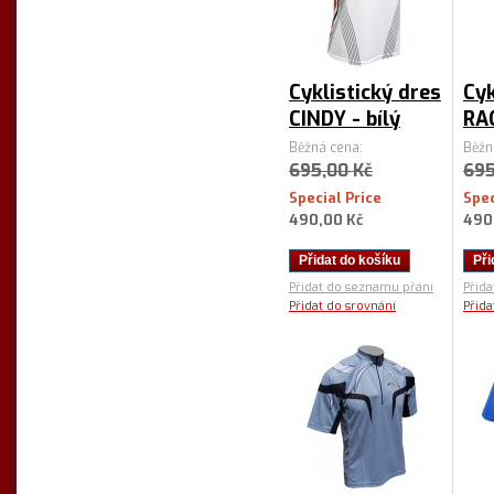
Cyklistický dres
Cyk
CINDY - bílý
RA
Běžná cena:
Běžn
695,00 Kč
695
Special Price
Spec
490,00 Kč
490
Přidat do košíku
Při
Přidat do seznamu přání
Přid
Přidat do srovnání
Přida