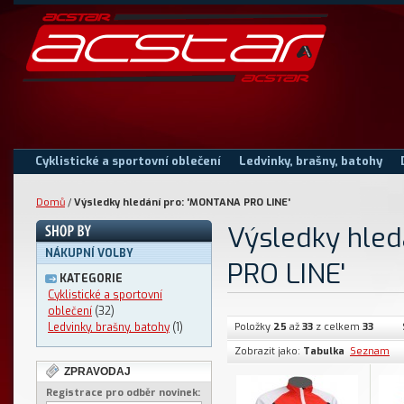
Cyklistické a sportovní oblečení
Ledvinky, brašny, batohy
Domů
/
Výsledky hledání pro: 'MONTANA PRO LINE'
Výsledky hle
NÁKUPNÍ VOLBY
PRO LINE'
KATEGORIE
Cyklistické a sportovní
oblečení
(32)
Ledvinky, brašny, batohy
(1)
Položky
25
až
33
z celkem
33
Zobrazit jako:
Tabulka
Seznam
ZPRAVODAJ
Registrace pro odběr novinek: