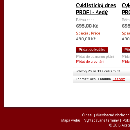
Cyklistický dres
Cyk
PROFI - šedý
PR
Běžná cena:
Běžn
695,00 Kč
695
Special Price
Spec
490,00 Kč
490
Přidat do košíku
Při
Přidat do seznamu přání
Přid
Přidat do srovnání
Přida
Položky
25
až
33
z celkem
33
Zobrazit jako:
Tabulka
Seznam
O nás
Všeobecné obchodní
Mapa webu
Vyhledávané termíny
Pokr
© 2015 Acsta