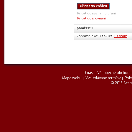
Přidat do košíku
Přidat do seznamu přání
Přidat do srovnání
položek: 1
Zobrazit jako:
Tabulka
Seznam
O nás
Všeobecné obchodní
Mapa webu
Vyhledávané termíny
Pokr
© 2015 Acsta