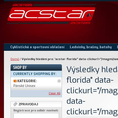
Cyklistické a sportovní oblečení
Ledvinky, brašny, batohy
Domů
/
Výsledky hledání pro: 'acstar florida" data-clickurl="/magmi
Výsledky hledá
CURRENTLY SHOPPING BY:
florida" data-
KATEGORIE:
Pánské Unisex
clickurl="/m
Clear All
data-
ZPRAVODAJ
clickurl="/ma
Registrace pro odběr novinek: