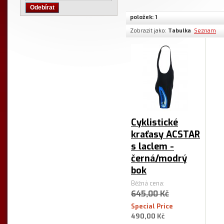
Odebírat
položek: 1
Zobrazit jako:
Tabulka
Seznam
Cyklistické
kraťasy ACSTAR
s laclem -
černá/modrý
bok
Běžná cena:
645,00 Kč
Special Price
490,00 Kč