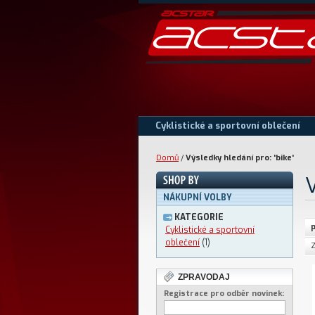
Cyklistické a sportovní oblečení
Domů
/
Výsledky hledání pro: 'bike'
V
NÁKUPNÍ VOLBY
KATEGORIE
p
Cyklistické a sportovní
oblečení
(1)
Z
ZPRAVODAJ
Registrace pro odběr novinek: