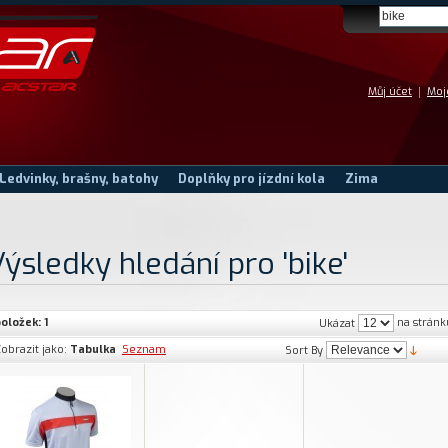
Můj účet
Moj
Ledvinky, brašny, batohy
Doplňky pro jízdní kola
Zima
ýsledky hledání pro 'bike'
oložek: 1
na stránk
Ukázat
obrazit jako:
Tabulka
Seznam
Sort By