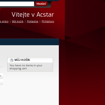
Hledání
Vítejte v Acstar
e přání
Můj košík
Pokladna
Přihlášení
MŮJ KOŠÍK
You have no items in your
shopping cart.
u