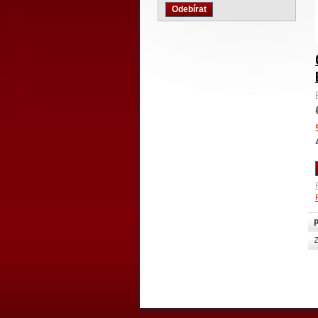
Odebírat
p
Z