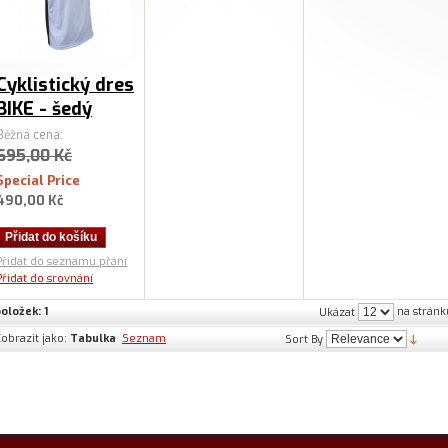
Cyklistický dres
BIKE - šedý
Běžná cena:
695,00 Kč
Special Price
490,00 Kč
Přidat do košíku
Přidat do seznamu přání
Přidat do srovnání
oložek: 1
na stránk
Ukázat
obrazit jako:
Tabulka
Seznam
Sort By