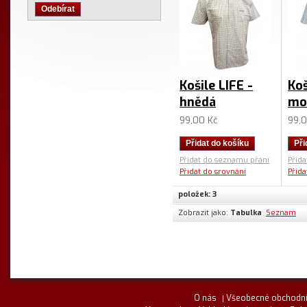
Odebírat
Košile LIFE -
Koš
hnědá
mo
99,00 Kč
99,0
Přidat do košíku
Při
Přidat do seznamu přání
Přid
Přidat do srovnání
Přida
položek: 3
Zobrazit jako:
Tabulka
Seznam
O nás
Všeobecné obchodní