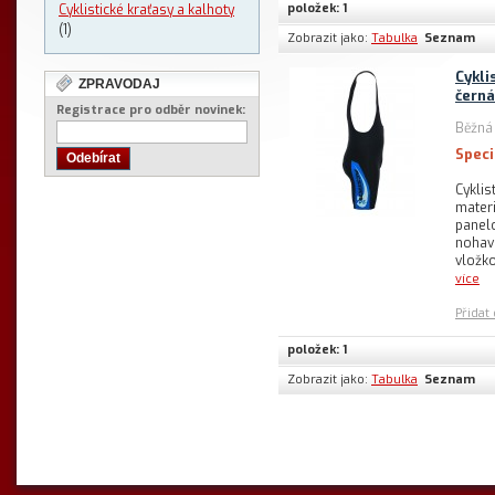
položek: 1
Cyklistické kraťasy a kalhoty
(1)
Zobrazit jako:
Tabulka
Seznam
Cykli
ZPRAVODAJ
černá
Registrace pro odběr novinek:
Běžná
Speci
Odebírat
Cyklis
mater
panelo
nohavi
vložko
více
Přidat
položek: 1
Zobrazit jako:
Tabulka
Seznam