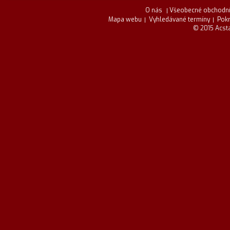
O nás
Všeobecné obchodní
Mapa webu
Vyhledávané termíny
Pokr
© 2015 Acsta