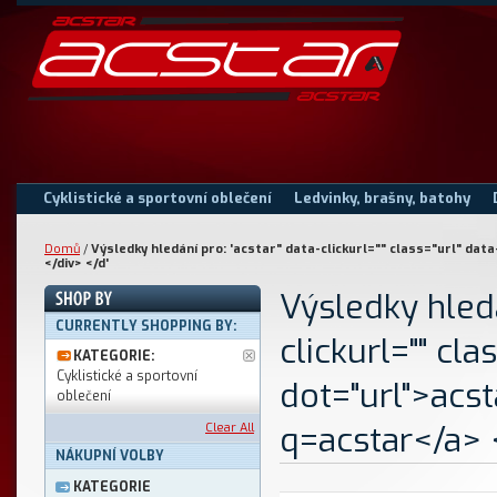
Cyklistické a sportovní oblečení
Ledvinky, brašny, batohy
Domů
/
Výsledky hledání pro: 'acstar" data-clickurl="" class="url" d
</div> </d'
Výsledky hledá
CURRENTLY SHOPPING BY:
clickurl="" cla
KATEGORIE:
Cyklistické a sportovní
dot="url">acs
oblečení
q=acstar</a> <
Clear All
NÁKUPNÍ VOLBY
KATEGORIE