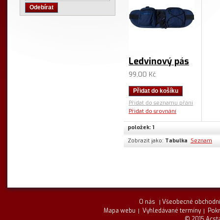
Odebírat
Ledvinový pás
99,00 Kč
Přidat do košíku
Přidat do seznamu přání
Přidat do srovnání
položek: 1
Zobrazit jako:
Tabulka
Seznam
O nás
Všeobecné obchodní
Mapa webu
Vyhledávané termíny
Pokr
© 2015 Acsta