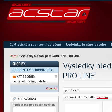
Cyklistické a sportovní oblečení
Ledvinky, brašny, batohy
Domů
/
Výsledky hledání pro: 'MONTANA PRO LINE'
Výsledky hle
CURRENTLY SHOPPING BY:
PRO LINE'
KATEGORIE:
Ledvinky, brašny, batohy
Clear All
položek: 1
Zobrazit jako:
Tabulka
Seznam
ZPRAVODAJ
Registrace pro odběr novinek: